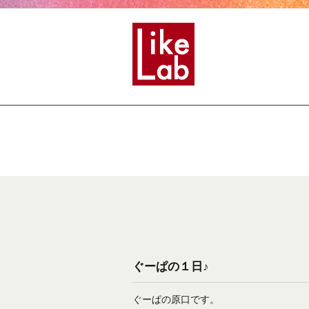
ぐーぱの１日♪
ぐーぱの原口です。