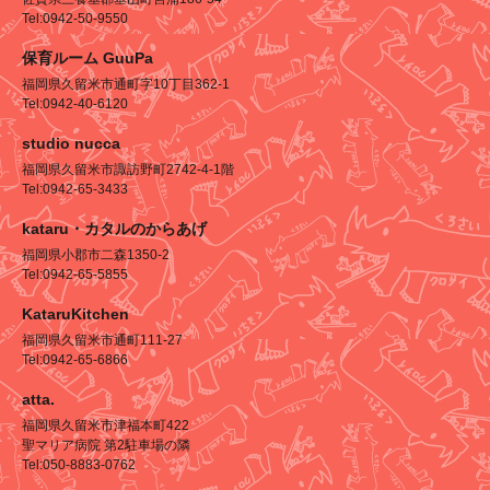
Tel:0942-50-9550
保育ルーム GuuPa
福岡県久留米市通町字10丁目362-1
Tel:0942-40-6120
studio nucca
福岡県久留米市諏訪野町2742-4-1階
Tel:0942-65-3433
kataru・カタルのからあげ
福岡県小郡市二森1350-2
Tel:0942-65-5855
KataruKitchen
福岡県久留米市通町111-27
Tel:0942-65-6866
atta.
福岡県久留米市津福本町422
聖マリア病院 第2駐車場の隣
Tel:050-8883-0762