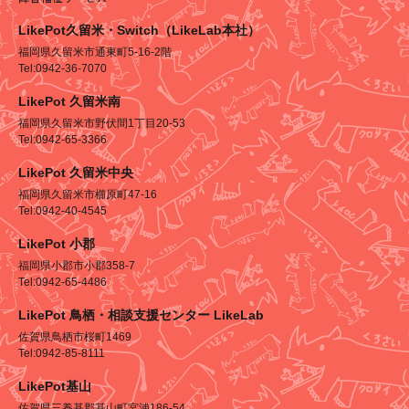
LikePot久留米・Switch（LikeLab本社）
福岡県久留米市通東町5-16-2階
Tel:0942-36-7070
LikePot 久留米南
福岡県久留米市野伏間1丁目20-53
Tel:0942-65-3366
LikePot 久留米中央
福岡県久留米市櫛原町47-16
Tel:0942-40-4545
LikePot 小郡
福岡県小郡市小郡358-7
Tel:0942-65-4486
LikePot 鳥栖・相談支援センター LikeLab
佐賀県鳥栖市桜町1469
Tel:0942-85-8111
LikePot基山
佐賀県三養基郡基山町宮浦186-54