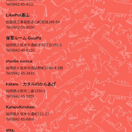
Tel:0942-85-8111
LikePot基山
佐賀県三養基郡基山町宮浦186-54
Tel:0942-50-9550
保育ルーム GuuPa
福岡県久留米市通町字10丁目362-1
Tel:0942-40-6120
studio nucca
福岡県久留米市諏訪野町2742-4-1階
Tel:0942-65-3433
kataru・カタルのからあげ
福岡県小郡市二森1350-2
Tel:0942-65-5855
KataruKitchen
福岡県久留米市通町111-27
Tel:0942-65-6866
atta.