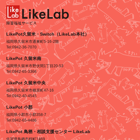
LikePot久留米・Switch（LikeLab本社）
福岡県久留米市通東町5-16-2階
Tel:0942-36-7070
LikePot 久留米南
福岡県久留米市野伏間1丁目20-53
Tel:0942-65-3366
LikePot 久留米中央
福岡県久留米市櫛原町47-16
Tel:0942-40-4545
LikePot 小郡
福岡県小郡市小郡358-7
Tel:0942-65-4486
LikePot 鳥栖・相談支援センター LikeLab
佐賀県鳥栖市桜町1469