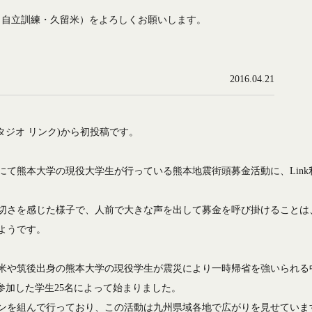
ab（自立訓練・久留米）をよろしくお願いします。
2016.04.21
(スタジオ リンク)から初投稿です。
にて熊本大学の現役大学生が行っている熊本地震街頭募金活動に、Link
切さを感じた様子で、人前で大きな声を出して募金を呼び掛けることは
ようです。
米や筑後出身の熊本大学の現役学生が震災により一時帰省を強いられる
参加した学生25名によって始まりました。
ンを組んで行っており、この活動は九州県域各地で広がりを見せていま