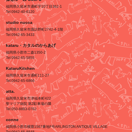
福岡県久留米市通町字10丁目362-1
Tel:0942-40-6120
studio nucca
福岡県久留米市諏訪野町2742-4-1階
Tel:0942-65-3433
kataru・カタルのからあげ
福岡県小郡市二森1350-2
Tel:0942-65-5855
KataruKitchen
福岡県久留米市通町111-27
Tel:0942-65-6866
atta.
福岡県久留米市津福本町422
聖マリア病院 第2駐車場の隣
Tel:050-8883-0762
conne
福岡県小郡市横隈1567番地F号ARLINGTON ANTIQUE VILLAGE
Tel:0942-65-8848