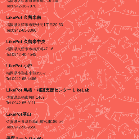
福岡県久留米市通東町5-16-2階
Tel:0942-36-7070
LikePot 久留米南
福岡県久留米市野伏間1丁目20-53
Tel:0942-65-3366
LikePot 久留米中央
福岡県久留米市櫛原町47-16
Tel:0942-40-4545
LikePot 小郡
福岡県小郡市小郡358-7
Tel:0942-65-4486
LikePot 鳥栖・相談支援センター LikeLab
佐賀県鳥栖市桜町1469
Tel:0942-85-8111
LikePot基山
佐賀県三養基郡基山町宮浦186-54
Tel:0942-50-9550
保育ルーム GuuPa