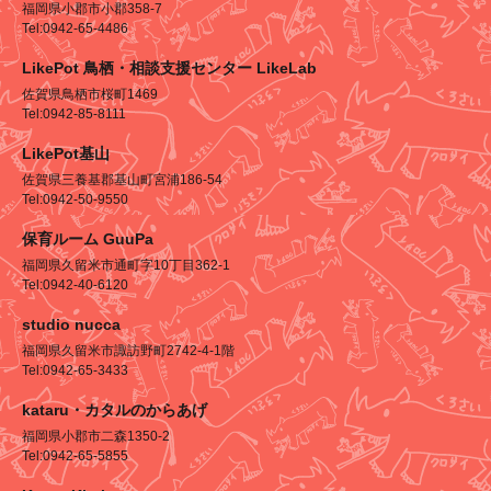
福岡県小郡市小郡358-7
Tel:0942-65-4486
LikePot 鳥栖・相談支援センター LikeLab
佐賀県鳥栖市桜町1469
Tel:0942-85-8111
LikePot基山
佐賀県三養基郡基山町宮浦186-54
Tel:0942-50-9550
保育ルーム GuuPa
福岡県久留米市通町字10丁目362-1
Tel:0942-40-6120
studio nucca
福岡県久留米市諏訪野町2742-4-1階
Tel:0942-65-3433
kataru・カタルのからあげ
福岡県小郡市二森1350-2
Tel:0942-65-5855