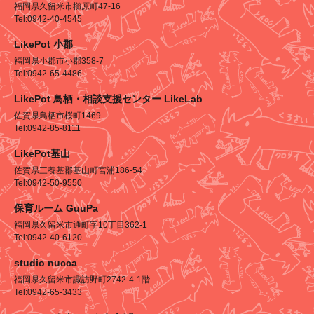
福岡県久留米市櫛原町47-16
Tel:0942-40-4545
LikePot 小郡
福岡県小郡市小郡358-7
Tel:0942-65-4486
LikePot 鳥栖・相談支援センター LikeLab
佐賀県鳥栖市桜町1469
Tel:0942-85-8111
LikePot基山
佐賀県三養基郡基山町宮浦186-54
Tel:0942-50-9550
保育ルーム GuuPa
福岡県久留米市通町字10丁目362-1
Tel:0942-40-6120
studio nucca
福岡県久留米市諏訪野町2742-4-1階
Tel:0942-65-3433